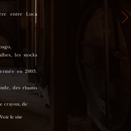
cère entre Luca
bago,
ïbes, les stocks
 fermée en 2003.
onde, des rhums
e crayon, de
Voir le site
au challenge