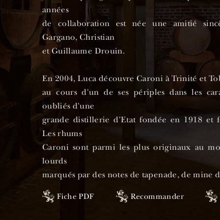
années
de collaboration est née une amitié sin
Gargano, Christian
et Guillaume Drouin.
En 2004, Luca découvre Caroni à Trinité et To
au cours d'un de ses périples dans les cara
oubliés d'une
grande distillerie d'Etat fondée en 1918 et
Les rhums
Caroni sont parmi les plus originaux au m
lourds
marqués par des notes de tapenade, de mine d
pétrole ou encore de cuire.
Fiche PDF
Recommander
En 2020, Guillaume Drouin imagine un nouve