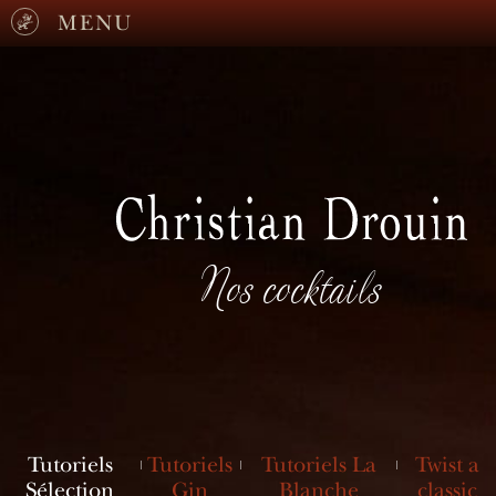
MENU
Nos cocktails
Tutoriels
Tutoriels
Tutoriels La
Twist a
Sélection
Gin
Blanche
classic