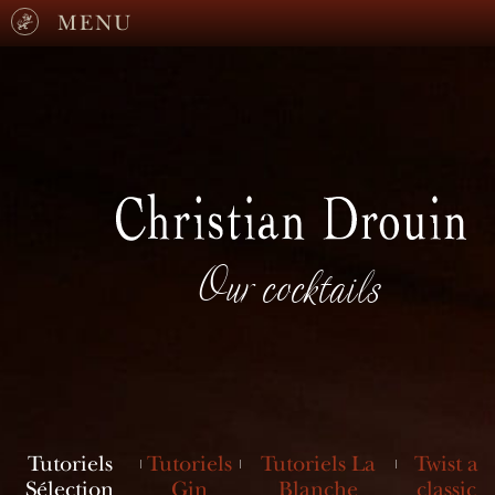
MENU
Our cocktails
Tutoriels
Tutoriels
Tutoriels La
Twist a
Sélection
Gin
Blanche
classic