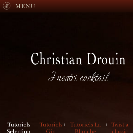
MENU
I nostri cocktail
Tutoriels
Tutoriels
Tutoriels La
Twist a
Sélection
Gin
Blanche
classic