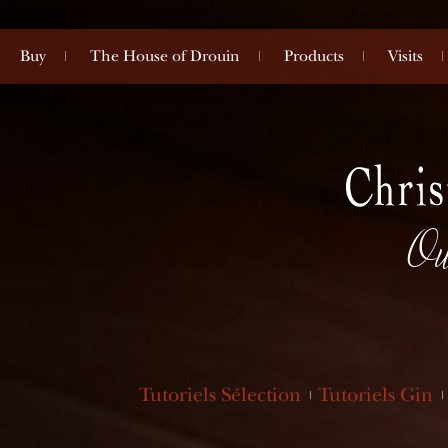
Buy
The House of Drouin
Products
Visits
Ou
Tutoriels Sélection
Tutoriels Gin