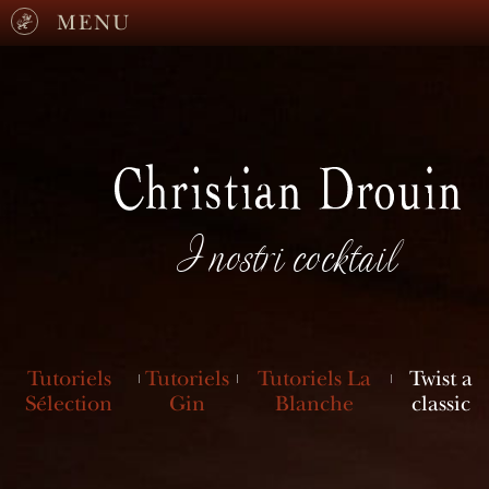
MENU
I nostri cocktail
Tutoriels
Tutoriels
Tutoriels La
Twist a
Sélection
Gin
Blanche
classic