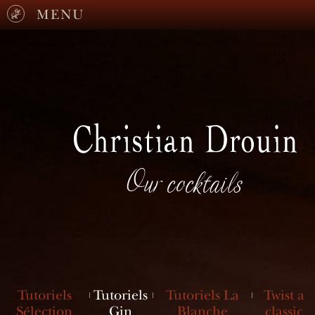
MENU
Our cocktails
Tutoriels
Tutoriels
Tutoriels La
Twist a
Sélection
Gin
Blanche
classic