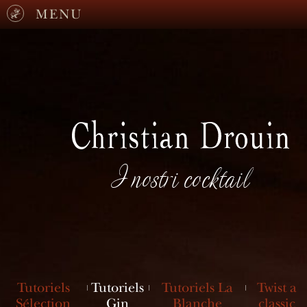
MENU
I nostri cocktail
Tutoriels
Tutoriels
Tutoriels La
Twist a
Sélection
Gin
Blanche
classic