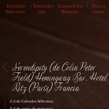
Tutoriels
Tutoriels
Tutoriels La
Twist a
Sélection
Gin
Blanche
classic
Serendipity (de Colin Peter
Field) Hemingway Bar, Hotel
Ritz (París) Francia
2 cl de Calvados Sélection,
3 cl de zumo de manzana,