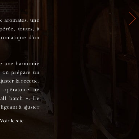
x aromates, une
pérée, toutes, à
 aromatique d'un
itre une harmonie
t on prépare un
uster la recette.
opératoire ne
all batch ». Le
ligeant à ajuster
nt le meilleur
Voir le site