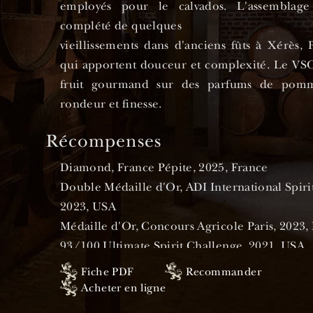
employés pour le calvados. L'assemblage
complété de quelques
vieillissements dans d'anciens fûts à Xérès, 
qui apportent douceur et complexité. Le VSO
fruit gourmand sur des parfums de pom
rondeur et finesse.
Récompenses
Diamond, France Pépite, 2025, France
Double Médaille d'Or, ADI International Spiri
2023, USA
Médaille d'Or, Concours Agricole Paris, 2023,
93/100 Ultimate Spirit Challenge, 2021, USA
Médaille de Bronze, IWSC, UK, 2020
Fiche PDF
Recommander
Médaille d'Argent, Concours Agricole de Paris
Acheter en ligne
92/100 Excellent highly recommended, Ultimat