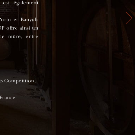
 est également
Porto et Banyuls
P offre ainsi un
me mûre, entre
ts Competition,
 France
, 2019,
e spirits