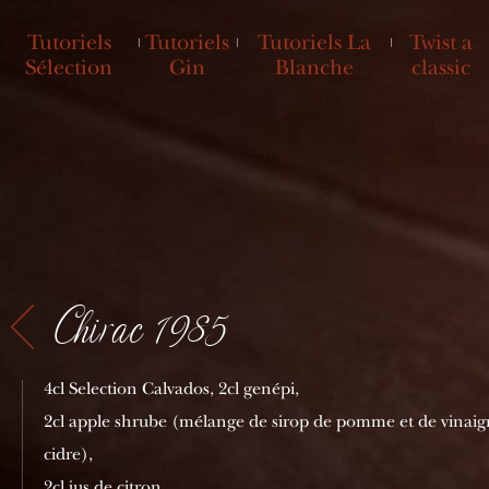
Tutoriels
Tutoriels
Tutoriels La
Twist a
Sélection
Gin
Blanche
classic
Chirac 1985
4cl Selection Calvados, 2cl genépi,
2cl apple shrube (mélange de sirop de pomme et de vinaig
cidre),
2cl jus de citron,