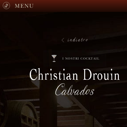
MENU
indietro
I NOSTRI COCKTAIL
Calvados