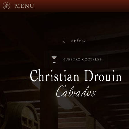
MENU
volver
NUESTRO CÓCTELES
Calvados