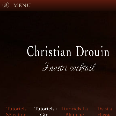
MENU
I nostri cocktail
Tutoriels
Tutoriels
Tutoriels La
Twist a
Sélection
Gin
Blanche
classic