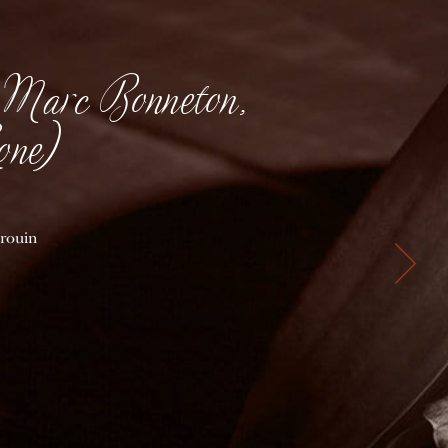
i Marc Bonneton,
one)
Drouin