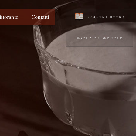
istorante
Contatti
COCKTAIL BOOK !
BOOK A GUIDED TOUR