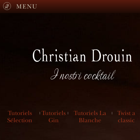
MENU
I nostri cocktail
Tutoriels
Tutoriels
Tutoriels La
Twist a
Sélection
Gin
Blanche
classic