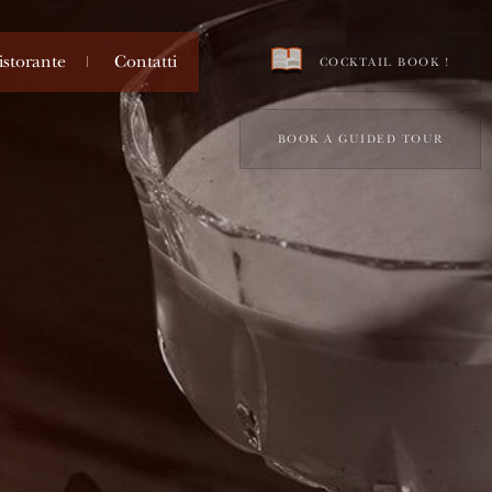
istorante
Contatti
COCKTAIL BOOK !
BOOK A GUIDED TOUR