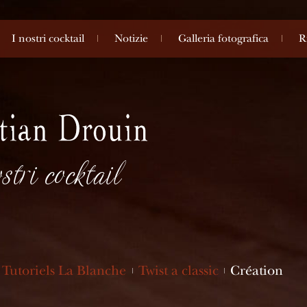
I nostri cocktail
Notizie
Galleria fotografica
R
stri cocktail
Tutoriels La Blanche
Twist a classic
Création