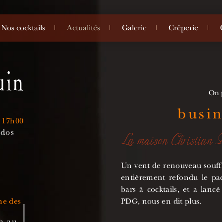
Nos cocktails
Actualités
Galerie
Crêperie
On p
busi
à 17h00
ados
La maison Christian D
Un vent de renouveau souffl
entièrement refondu le pac
bars à cocktails, et a lanc
ne des
PDG, nous en dit plus.
h au