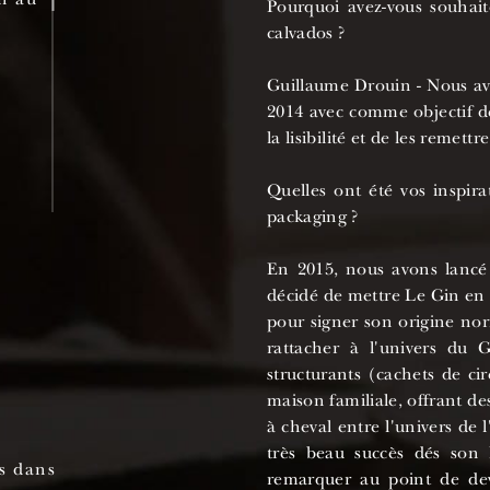
Pourquoi avez-vous souhait
6
calvados ?
Guillaume Drouin - Nous avi
2014 avec comme objectif d
la lisibilité et de les remettr
Quelles ont été vos inspira
packaging ?
En 2015, nous avons lancé
décidé de mettre Le Gin en 
pour signer son origine nor
rattacher à l'univers du 
structurants (cachets de ci
maison familiale, offrant d
à cheval entre l'univers de 
très beau succès dés son 
es dans
remarquer au point de dev