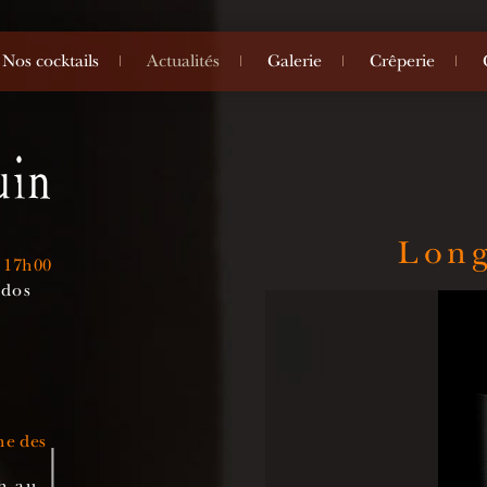
Nos cocktails
Actualités
Galerie
Crêperie
Long
à 17h00
ados
ne des
h au