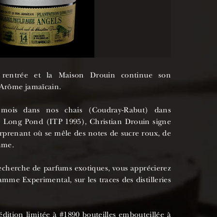
a rentrée et la Maison Drouin continue son
 Arôme jamaïcain.
 mois dans nos chais (Coudray-Rabut) dans
on Long Pond (ITP 1995), Christian Drouin signe
rprenant où se mêle des notes de sucre roux, de
omme.
echerche de parfums exotiques, vous apprécierez
mme Experimental, sur les traces des distilleries
ition limitée à #1890 bouteilles embouteillée à