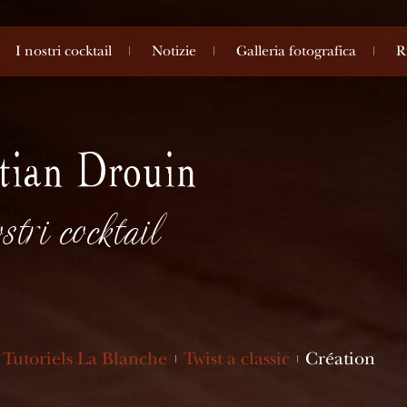
I nostri cocktail
Notizie
Galleria fotografica
R
stri cocktail
Tutoriels La Blanche
Twist a classic
Création