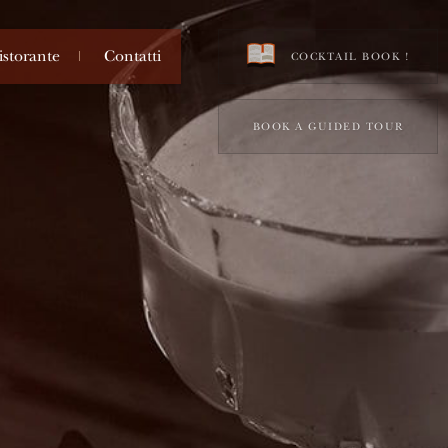
istorante
Contatti
COCKTAIL BOOK !
BOOK A GUIDED TOUR